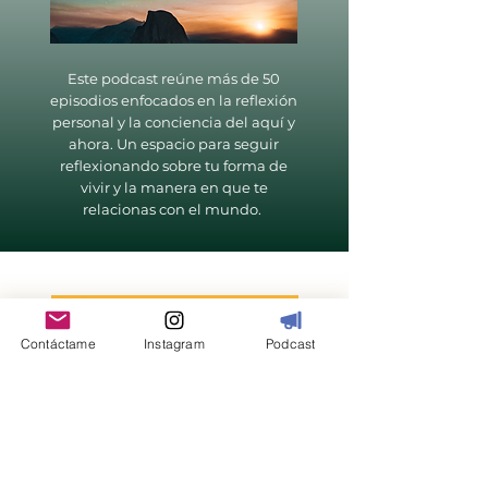
Este podcast reúne más de 50
episodios enfocados en la reflexión
personal y la conciencia del aquí y
ahora. Un espacio para seguir
reflexionando sobre tu forma de
vivir y la manera en que te
relacionas con el mundo.
Contáctame
Instagram
Podcast