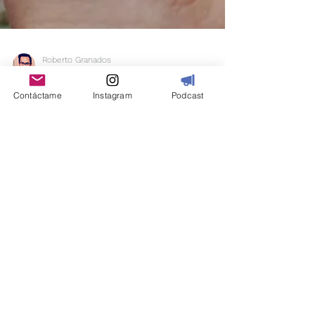
Roberto Granados
Contáctame
Instagram
Podcast
16 jul 2019
4 min de lectura
La fuerza del granizo
¿Alguna vez has sostenido una gota de agua?
Al querer hacerlo, si acaso llegas a atraparla,
ésta desaparece de forma instantánea. Se...
robertogranadosterapeuta.com