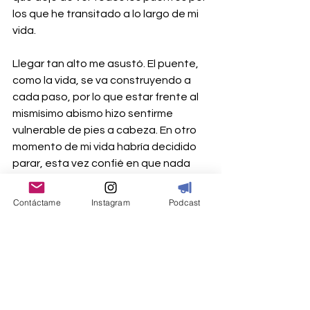
los que he transitado a lo largo de mi 
vida.
Llegar tan alto me asustó. El puente, 
como la vida, se va construyendo a 
cada paso, por lo que estar frente al 
mismísimo abismo hizo sentirme 
vulnerable de pies a cabeza. En otro 
momento de mi vida habría decidido 
parar, esta vez confié en que nada 
podía pasarme. El puente de la 
Especialidad en Desarrollo Humano, 
Contáctame
Instagram
Podcast
que se transformó en el puente del 
autoconocimiento, que descendió 
sólo para luego elevarse a una altura 
insospechada, se convirtió en el 
puente de la vulnerabilidad.