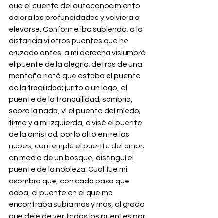
que el puente del autoconocimiento 
dejara las profundidades y volviera a 
elevarse. Conforme iba subiendo, a la 
distancia vi otros puentes que he 
cruzado antes: a mi derecha vislumbré 
el puente de la alegría; detrás de una 
montaña noté que estaba el puente 
de la fragilidad; junto a un lago, el 
puente de la tranquilidad; sombrío, 
sobre la nada, vi el puente del miedo; 
firme y a mi izquierda, divisé el puente 
de la amistad; por lo alto entre las 
nubes, contemplé el puente del amor; 
en medio de un bosque, distinguí el 
puente de la nobleza. Cual fue mi 
asombro que, con cada paso que 
daba, el puente en el que me 
encontraba subía más y más, al grado 
que dejé de ver todos los puentes por 